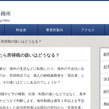
料金表
事業所案内
アクセス
ら所得税の扱いはどうなる？
顧
たら所得税の扱いはどうなる？
起
者が、海外の支店などに転勤したり、海外の子会社に出
のか。所得税法では、個人の納税義務者を「居住者」と
決
、その違いはどこにあるのでしょうか？
経
籍やビザの種類、出張・転勤の違いなどではなく、基本
かどうかで判断します。海外勤務は通常１年以上を予定
相
出向をした給与所得者は出国日の翌日から「非居住者」