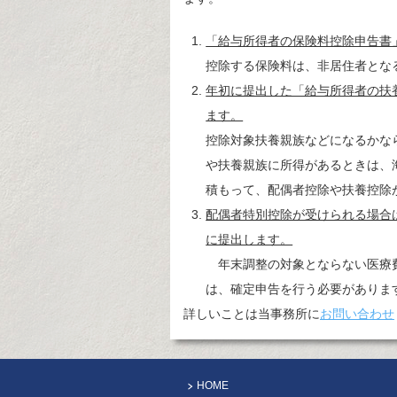
「給与所得者の保険料控除申告書
控除する保険料は、非居住者とな
年初に提出した「給与所得者の扶
ます。
控除対象扶養親族などになるかな
や扶養親族に所得があるときは、
積もって、配偶者控除や扶養控除
配偶者特別控除が受けられる場合
に提出します。
年末調整の対象とならない医療費
は、確定申告を行う必要がありま
詳しいことは当事務所に
お問い合わせ
HOME